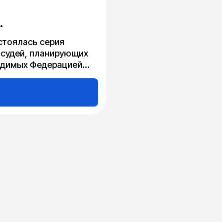
Й
стоялась серия
 судей, планирующих
одимых Федерацией
027.