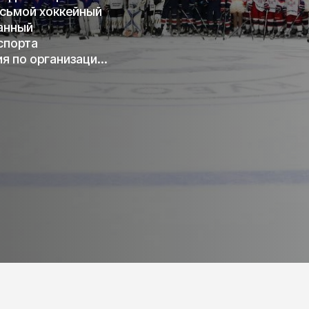
осьмой хоккейный
ванный
спорта
я по организации
 при содействии
 и Федерации