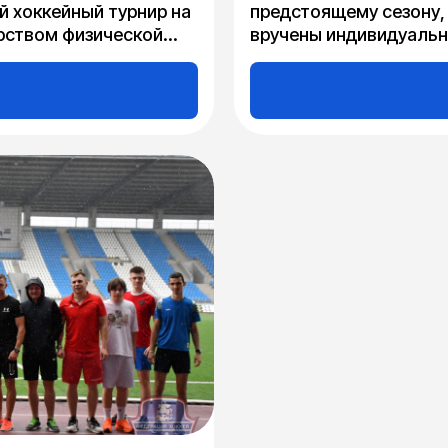
й хоккейный турнир на
предстоящему сезону, 
ерством физической
вручены индивидуальн
У МО «Дирекция по
в своих амплуа по ито
приятий» при
бласти и Федерации