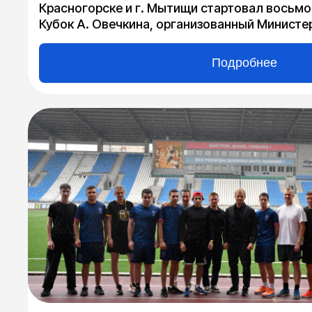
Красногорске и г. Мытищи стартовал восьмо
Кубок А. Овечкина, организованный Минист
культуры и спорта Московской области и ГА
организации и проведению спортивных меро
Подробнее
содействии Федерации хоккея Московской о
хоккея России.