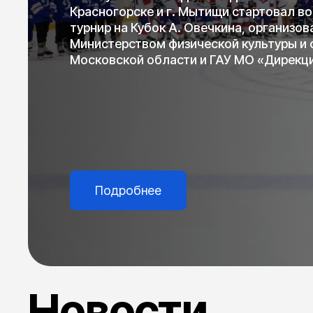
Красногорске и г. Мытищи стартовал в
турнир на Кубок А. Овечкина, организо
Министерством физической культуры и 
Московской области и ГАУ МО «Дирекци
и проведению спортивных мероприятий»
Федерации хоккея Московской области
хоккея России.
Подробнее
Новости