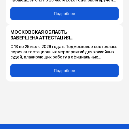
индивидуальные награды арбитрам, признанным
лучшими в своих амплуа по итогам сезона 2025-2026.
Подробнее
МОСКОВСКАЯ ОБЛАСТЬ:
ЗАВЕРШЕНА АТТЕСТАЦИЯ
СУДЕЙ ПО ХОККЕЮ
С 13 по 25 июля 2026 года в Подмосковье состоялась
серия аттестационных мероприятий для хоккейных
судей, планирующих работу в официальных
соревнованиях, проводимых Федерацией хоккея
Московской области в сезоне 2026-2027.
Подробнее