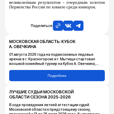
великолепным результатом - очередным золотом
Первенства России по хоккею среди юниорок.
Поделиться:
МОСКОВСКАЯ ОБЛАСТЬ: КУБОК
А. ОВЕЧКИНА
01 августа 2026 года на подмосковных ледовых
аренах в г. Красногорске и г. Мытищи стартовал
восьмой хоккейный турнир на Кубок А. Овечкина,
организованный Министерством физической
культуры и спорта Московской области и ГАУ МО
Подробнее
«Дирекция по организации и проведению
спортивных мероприятий» при содействии
Федерации хоккея Московской области и Федерации
хоккея России.
ЛУЧШИЕ СУДЬИ МОСКОВСКОЙ
ОБЛАСТИ СЕЗОНА 2025-2026
В ходе проведения летней аттестации судей
Московской области к предстоящему сезону,
прошедшей с 13 по 25 июля 2026 года, были вручены