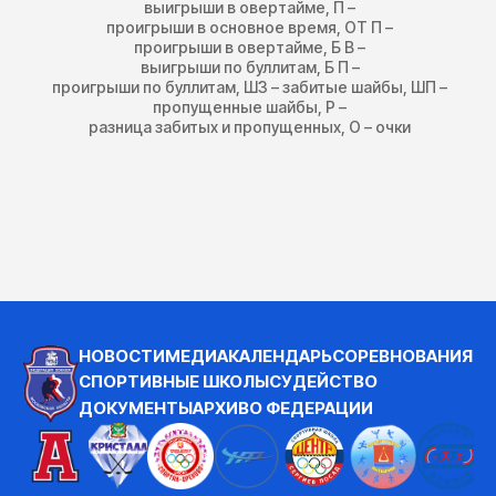
выигрыши в овертайме, П –
проигрыши в основное время, ОТ П –
проигрыши в овертайме, Б В –
выигрыши по буллитам, Б П –
проигрыши по буллитам, ШЗ – забитые шайбы, ШП –
пропущенные шайбы, Р –
разница забитых и пропущенных, О – очки
НОВОСТИ
МЕДИА
КАЛЕНДАРЬ
СОРЕВНОВАНИЯ
СПОРТИВНЫЕ ШКОЛЫ
СУДЕЙСТВО
ДОКУМЕНТЫ
АРХИВ
О ФЕДЕРАЦИИ