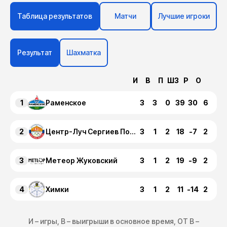
Таблица результатов
Матчи
Лучшие игроки
Результат
Шахматка
И
В
П
ШЗ
Р
О
1
3
3
0
39
30
6
Раменское
2
3
1
2
18
-7
2
Центр-Луч Сергиев Посад
3
3
1
2
19
-9
2
Метеор Жуковский
4
3
1
2
11
-14
2
Химки
И – игры, В – выигрыши в основное время, ОТ В –