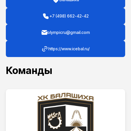
+7 (498) 662-42-42
olympicru@gmail.com
https://www.icebal.ru/
Команды