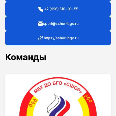
+7 (496) 510- 10- 55
sport@sshor-bgo.ru
https://sshor-bgo.ru
Команды