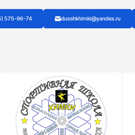
5) 575-96-74
dusshkhimki@yandex.ru