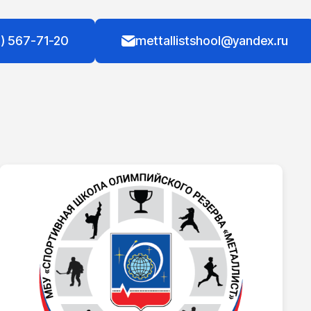
) 567-71-20
mettallistshool@yandex.ru