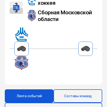
хоккея
2
ПБ
3
Сборная Московской
области
Лента событий
Составы команд