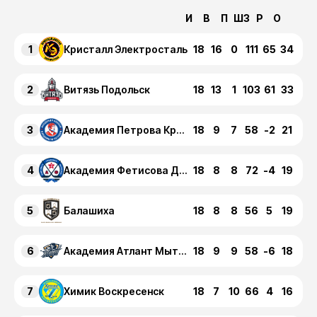
И
В
П
ШЗ
Р
О
1
18
16
0
111
65
34
Кристалл Электросталь
2
18
13
1
103
61
33
Витязь Подольск
3
18
9
7
58
-2
21
Академия Петрова Красногорск
4
18
8
8
72
-4
19
Академия Фетисова Домодедово
5
18
8
8
56
5
19
Балашиха
6
18
9
9
58
-6
18
Академия Атлант Мытищи
7
18
7
10
66
4
16
Химик Воскресенск