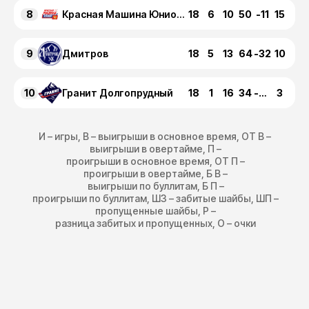
8
18
6
10
50
-11
15
Красная Машина Юниор Красногорск
9
18
5
13
64
-32
10
Дмитров
10
18
1
16
34
-80
3
Гранит Долгопрудный
И – игры, В – выигрыши в основное время, ОТ В –
выигрыши в овертайме, П –
проигрыши в основное время, ОТ П –
проигрыши в овертайме, Б В –
выигрыши по буллитам, Б П –
проигрыши по буллитам, ШЗ – забитые шайбы, ШП –
пропущенные шайбы, Р –
разница забитых и пропущенных, О – очки