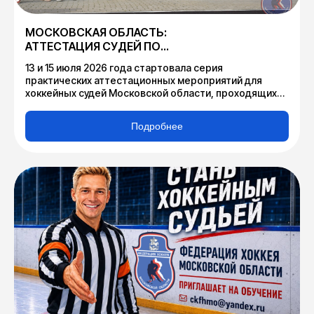
МОСКОВСКАЯ ОБЛАСТЬ:
АТТЕСТАЦИЯ СУДЕЙ ПО
ХОККЕЮ
13 и 15 июля 2026 года стартовала серия
практических аттестационных мероприятий для
хоккейных судей Московской области, проходящих
подготовку для работы в официальных
соревнованиях, запланированных Федерацией
Подробнее
хоккея Московской области к проведению в сезоне
2026-2027.