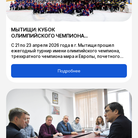
МЫТИЩИ: КУБОК
ОЛИМПИЙСКОГО ЧЕМПИОНА
ПО ХОККЕЮ В.И. ШАЛИМОВА
С 21 по 23 апреля 2026 года в г. Мытищи прошел
ежегодный турнир имени олимпийского чемпиона,
трехкратного чемпиона мира и Европы, почетного
гражданина городского округа Мытищи, члена
Федерации хоккея Московской области - «Кубок
Подробнее
олимпийского чемпиона по хоккею В.И. Шалимова».