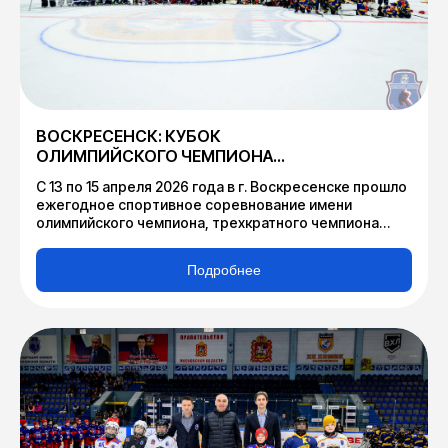
ВОСКРЕСЕНСК: КУБОК
ОЛИМПИЙСКОГО ЧЕМПИОНА
В.В. КАМЕНСКОГО
С 13 по 15 апреля 2026 года в г. Воскресенске прошло
ежегодное спортивное соревнование имени
олимпийского чемпиона, трехкратного чемпиона
мира, обладателя Кубка Стэнли, Президента
Федерации хоккея Московской области «Кубок
Подробнее
олимпийского чемпиона по хоккею Валерия
Викторовича Каменского».