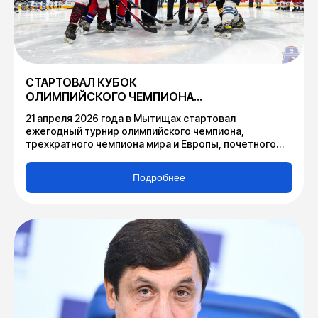
СТАРТОВАЛ КУБОК
ОЛИМПИЙСКОГО ЧЕМПИОНА
ПО ХОККЕЮ В.И. ШАЛИМОВА
21 апреля 2026 года в Мытищах стартовал
ежегодный турнир олимпийского чемпиона,
трехкратного чемпиона мира и Европы, почетного
гражданина городского округа Мытищи, члена
Федерации хоккея Московской области - «Кубок
Подробнее
олимпийского чемпиона по хоккею Виктора
Ивановича Шалимова».