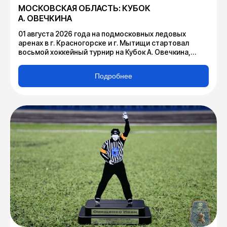
МОСКОВСКАЯ ОБЛАСТЬ: КУБОК
А. ОВЕЧКИНА
01 августа 2026 года на подмосковных ледовых
аренах в г. Красногорске и г. Мытищи стартовал
восьмой хоккейный турнир на Кубок А. Овечкина,
организованный Министерством физической
культуры и спорта Московской области и ГАУ МО
Подробнее
«Дирекция по организации и проведению
спортивных мероприятий» при содействии
Федерации хоккея Московской области и Федерации
хоккея России.