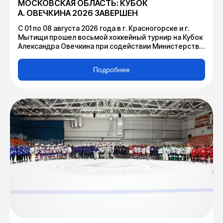
МОСКОВСКАЯ ОБЛАСТЬ: КУБОК
А. ОВЕЧКИНА 2026 ЗАВЕРШЕН
С 01 по 08 августа 2026 года в г. Красногорске и г.
Мытищи прошел восьмой хоккейный турнир на Кубок
Александра Овечкина при содействии Министерства
физической культуры и спорта Московской области
совместно с ГАУ МО «Дирекция по организации и
Подробнее
проведению спортивных мероприятий», Федерацией
хоккея России, Федерацией хоккея Московской
области и при непосредственном участии
трехкратного чемпиона мира, обладателя Кубка
Стэнли А.М. Овечкина.