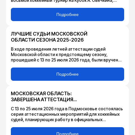
восьмой хоккейный турнир на Кубок А. Овечкина,
организованный Министерством физической
культуры и спорта Московской области и ГАУ МО
Подробнее
«Дирекция по организации и проведению
спортивных мероприятий» при содействии
Федерации хоккея Московской области и Федерации
хоккея России.
ЛУЧШИЕ СУДЬИ МОСКОВСКОЙ
ОБЛАСТИ СЕЗОНА 2025-2026
В ходе проведения летней аттестации судей
Московской области к предстоящему сезону,
прошедшей с 13 по 25 июля 2026 года, были вручены
индивидуальные награды арбитрам, признанным
лучшими в своих амплуа по итогам сезона 2025-2026.
Подробнее
МОСКОВСКАЯ ОБЛАСТЬ:
ЗАВЕРШЕНА АТТЕСТАЦИЯ
СУДЕЙ ПО ХОККЕЮ
С 13 по 25 июля 2026 года в Подмосковье состоялась
серия аттестационных мероприятий для хоккейных
судей, планирующих работу в официальных
соревнованиях, проводимых Федерацией хоккея
Московской области в сезоне 2026-2027.
Подробнее