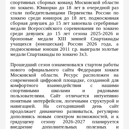
спортивных сборных команд Московской области
по хоккею. Юниорки до 18 лет в очередной раз
стали победительницами Первенства России по
хоккею среди юниорок до 18 лет, подмосковная
сборная девушек до 15 лет завоевала серебряные
медали Всероссийского соревнования по хоккею
среди девушек до 15 лет сезона 2025-2026 и
бронзовые медали XIII зимней Спартакиады
учащихся (юношеская) России 2026 года, а
подмосковные юноши 2011 г.р. выиграли золотые
медали Спартакиады по хоккею 3х3.
Прошедший сезон ознаменовался стартом работы
нового официального сайта Федерации хоккея
Московской области. Ресурс расположен на
современной цифровой площадке, созданной для
комфортного взаимодействия с нашими
спортивными школами и рядовыми
пользователями. Сайт отличается интуитивно
понятным интерфейсом, логичными структурой и
навигацией. На сегодняшний день сайт
продолжает динамично развиваться, регулярно
дополняясь новым спектром возможностей, и к
грядущему сезону 2026-2027 планируется
внедрение дополнительных полезных и